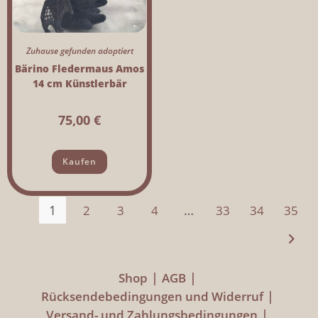
Zuhause gefunden adoptiert
Bärino Fledermaus Amos
14 cm Künstlerbär
75,00
€
Kaufen
1
…
2
3
4
33
34
35
Shop
AGB
Rücksendebedingungen und Widerruf
Versand- und Zahlungsbedingungen