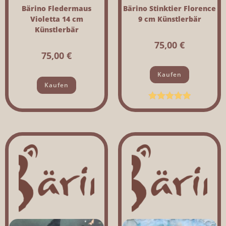
Bärino Fledermaus
Bärino Stinktier Florence
Violetta 14 cm
9 cm Künstlerbär
Künstlerbär
75,00
€
75,00
€
Kaufen
Kaufen
Bewertet mit
5.00
von 5