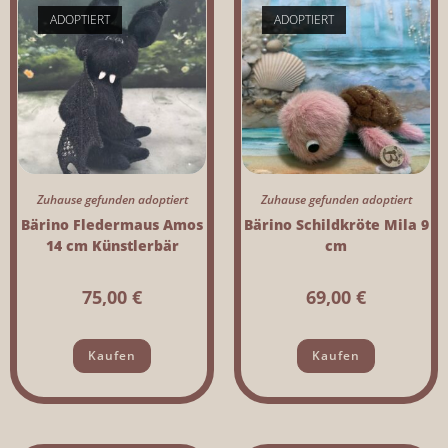
ADOPTIERT
ADOPTIERT
Zuhause gefunden adoptiert
Zuhause gefunden adoptiert
Bärino Fledermaus Amos
Bärino Schildkröte Mila 9
14 cm Künstlerbär
cm
75,00
€
69,00
€
Kaufen
Kaufen