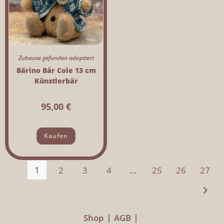
Zuhause gefunden adoptiert
Bärino Bär Cole 13 cm
Künstlerbär
95,00
€
Kaufen
1
…
2
3
4
25
26
27
Shop
AGB