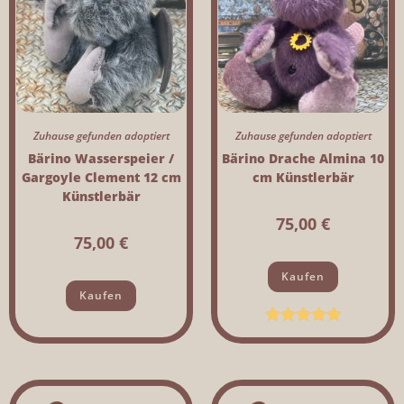
Zuhause gefunden adoptiert
Zuhause gefunden adoptiert
Bärino Wasserspeier /
Bärino Drache Almina 10
Gargoyle Clement 12 cm
cm Künstlerbär
Künstlerbär
75,00
€
75,00
€
Kaufen
Kaufen
Bewertet mit
5.00
von 5