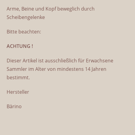
Zuhause gefunden adoptiert
Bärino Bär Ed 35 cm Künstlerbär