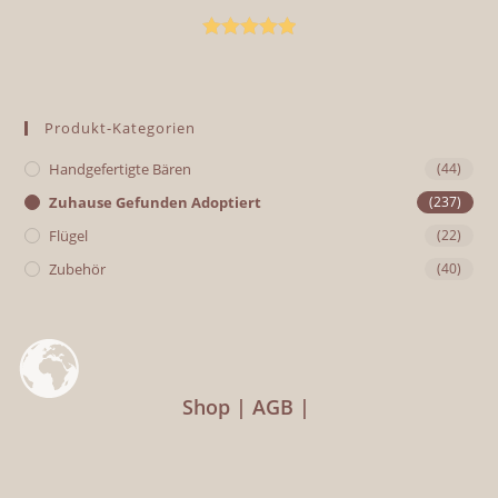
Bewertet mit
5.00
von 5
Produkt-Kategorien
Handgefertigte Bären
(44)
Zuhause Gefunden Adoptiert
(237)
Flügel
(22)
Zubehör
(40)
Shop
AGB
Rücksendebedingungen und Widerruf
Versand- und Zahlungsbedingungen
Impressum
Datenschutz
Kontakt