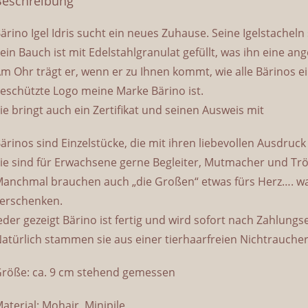
Beschreibung
ärino Igel Idris sucht ein neues Zuhause. Seine Igelstacheln
ein Bauch ist mit Edelstahlgranulat gefüllt, was ihn eine a
m Ohr trägt er, wenn er zu Ihnen kommt, wie alle Bärinos ei
eschützte Logo meine Marke Bärino ist.
ie bringt auch ein Zertifikat und seinen Ausweis mit
ärinos sind Einzelstücke, die mit ihren liebevollen Ausdruc
ie sind für Erwachsene gerne Begleiter, Mutmacher und Trö
anchmal brauchen auch „die Großen“ etwas fürs Herz…. wa
erschenken.
eder gezeigt Bärino ist fertig und wird sofort nach Zahlung
atürlich stammen sie aus einer tierhaarfreien Nichtraucher
röße: ca. 9 cm stehend gemessen
aterial: Mohair, Minipile