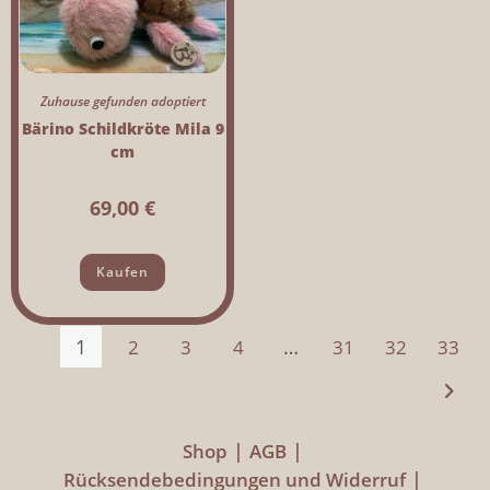
Zuhause gefunden adoptiert
Bärino Schildkröte Mila 9
cm
69,00
€
Kaufen
1
…
2
3
4
31
32
33
Shop
AGB
Rücksendebedingungen und Widerruf