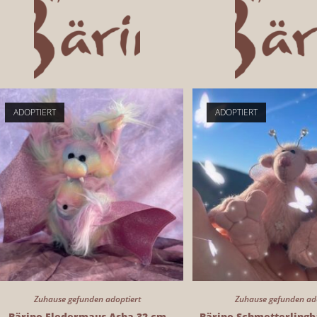
ADOPTIERT
ADOPTIERT
Zuhause gefunden adoptiert
Zuhause gefunden ad
Bärino Fledermaus Asha 32 cm
Bärino Schmetterlingb