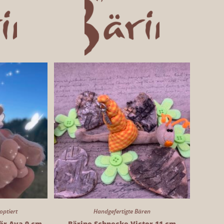
optiert
Handgefertigte Bären
är Ava 9 cm
Bärino Schnecke Victor 11 cm